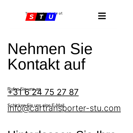
Twente trucks, dealer of:
Nehmen Sie
Kontakt auf
Rufen Sie uns an
+31 6 24 75 27 87
Schicken Sie uns eine E-Mail
info@cartransporter-stu.com