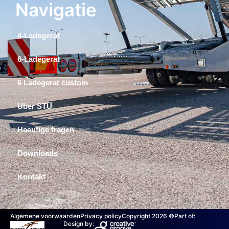
Navigatie
4-Ladegerat
6-Ladegerat
6 Ladegerat custom
Uber STU
Haeufige fragen
Downloads
Kontakt
Algemene voorwaarden
Privacy policy
Copyright 2026 ©
Part of:
Design by: