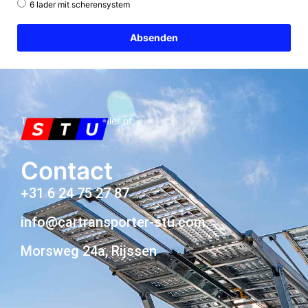
6 lader mit scherensystem
Absenden
Twente Trucks, dealer of:
Contact
+31 6 24 75 27 87
info@cartransporter-stu.com
Morsweg 24a, Rijssen